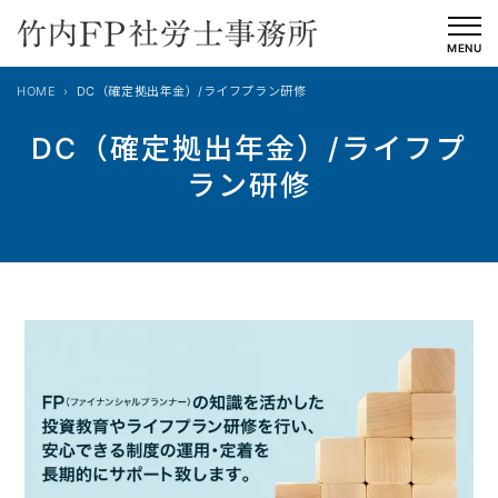
内
容
MENU
を
HOME
DC（確定拠出年金）/ライフプラン研修
ス
キ
DC（確定拠出年金）/ライフプ
ッ
ラン研修
プ