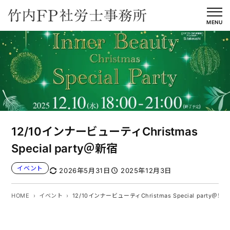
内
容
MENU
を
ス
キ
ッ
プ
12/10インナービューティChristmas
Special party＠新宿
イベント
2026年5月31日
2025年12月3日
HOME
イベント
12/10インナービューティChristmas Special party＠新宿