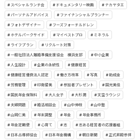
スペシャルランチ会
ドキュメンタリー映画
ナカヤタエ
パーソナルアドバイス
ファイナンシャルプランナー
フォトデザイナー
フーズフォーチルドレン
ホテルパークサイド
マイベストプロ
ミネラル
ライフプラン
リクルート対策
一般社団法人離婚準備支援協会 横浜支部
中小企業
人生設計
企業の永続性
健康経営
健康経営優良法人認定
働き方改革
写真
助成金
労務管理
印南留美
参加者プレゼント
国光美佳
国民年金保険料
大人女子
大杉潤
天空ラウンジ
夫婦問題
婚活相談会
山中伸枝
山中塾
山岡仁美
年末調整
年金
年金事務所
年金定期便
心育て
志
志ある経営者の応援番組
日本占導師協会
日本年金機構
朝日新聞
正式昇殿参拝