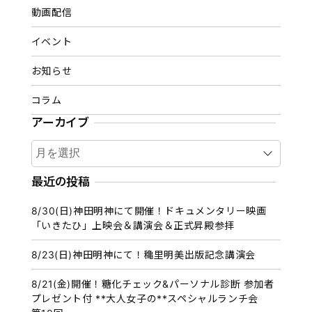
動画配信
イベント
お知らせ
コラム
アーカイブ
ア
ー
カ
最近の投稿
イ
8/30(日)神田明神にて開催！ドキュメンタリー映画
ブ
「いきたひ」上映会＆講演会＆正式昇殿参拝
8/23(日)神田明神にて！穐里明美出版記念講演会
8/21(金)開催！糖化チェック&パーソナル診断 参加者
プレゼント付 **大人女子の**スペシャルランチ会