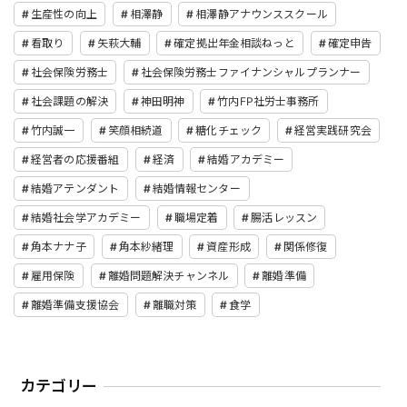
生産性の向上
相澤静
相澤静アナウンススクール
看取り
矢萩大輔
確定拠出年金相談ねっと
確定申告
社会保険労務士
社会保険労務士ファイナンシャルプランナー
社会課題の解決
神田明神
竹内FP社労士事務所
竹内誠一
笑顔相続道
糖化チェック
経営実践研究会
経営者の応援番組
経済
結婚アカデミー
結婚アテンダント
結婚情報センター
結婚社会学アカデミー
職場定着
腸活レッスン
角本ナナ子
角本紗緒理
資産形成
関係修復
雇用保険
離婚問題解決チャンネル
離婚準備
離婚準備支援協会
離職対策
食学
カテゴリー