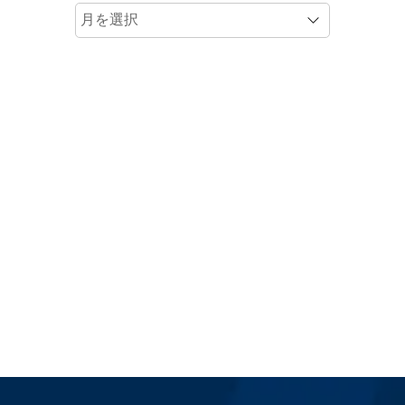
ア
ー
カ
イ
ブ