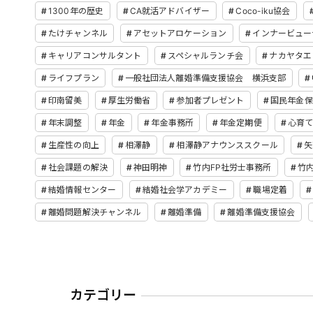
1300年の歴史
CA就活アドバイザー
Coco-iku協会
たけチャンネル
アセットアロケーション
インナービュー
キャリアコンサルタント
スペシャルランチ会
ナカヤタエ
ライフプラン
一般社団法人離婚準備支援協会 横浜支部
印南留美
厚生労働省
参加者プレゼント
国民年金保
年末調整
年金
年金事務所
年金定期便
心育
生産性の向上
相澤静
相澤静アナウンススクール
矢
社会課題の解決
神田明神
竹内FP社労士事務所
竹
結婚情報センター
結婚社会学アカデミー
職場定着
離婚問題解決チャンネル
離婚準備
離婚準備支援協会
カテゴリー