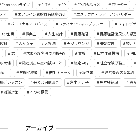
Facebookライブ
FLTV
FP
FP相談ねっと
FP社労士
ティ
エアライン受験対策講座Ciel
エステプロ・ラボ アンバサダー
パーソナルアドバイス
ファイナンシャルプランナー
フォトデ
中小企業
事業主
人生設計
健康経営
健康経営優良法人認
険料
大人女子
大杉潤
天空ラウンジ
夫婦問題
婚活
て
志
志ある経営者の応援番組
支援
日本年金機構
朝
萩大輔
確定拠出年金相談ねっと
確定申告
社会保険労務士
内誠一
笑顔相続道
糖化チェック
経営者
経営者の応援番組
腸活レッスン
著者合同講演会
角本ナナ子
角本紗緒理
資
離職対策
４つの極意
アーカイブ