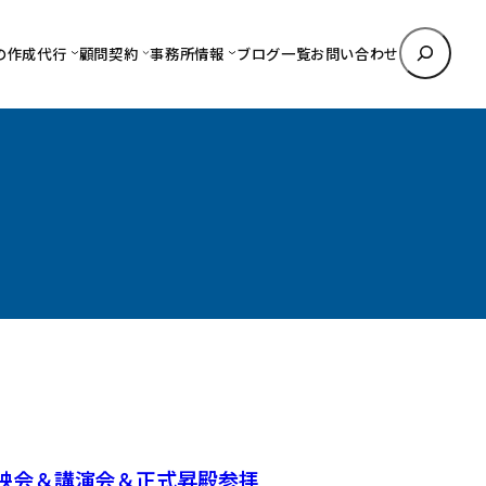
検
の作成代行
顧問契約
事務所情報
ブログ一覧
お問い合わせ
索
」上映会＆講演会＆正式昇殿参拝