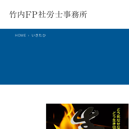
内
容
を
ス
キ
HOME
いきたひ
ッ
プ