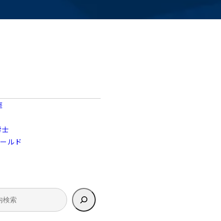
座
労士
ィールド