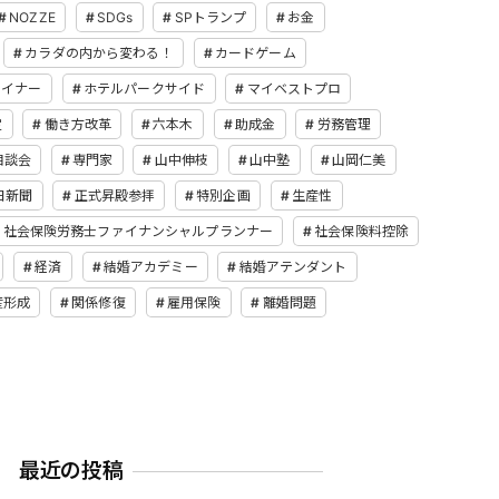
NOZZE
SDGs
SPトランプ
お金
カラダの内から変わる！
カードゲーム
ザイナー
ホテルパークサイド
マイベストプロ
定
働き方改革
六本木
助成金
労務管理
相談会
専門家
山中伸枝
山中塾
山岡仁美
日新聞
正式昇殿参拝
特別企画
生産性
社会保険労務士ファイナンシャルプランナー
社会保険料控除
経済
結婚アカデミー
結婚アテンダント
産形成
関係修復
雇用保険
離婚問題
最近の投稿