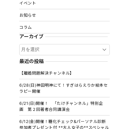
イベント
お知らせ
コラム
アーカイブ
ア
ー
カ
最近の投稿
イ
【離婚問題解決チャンネル】
ブ
6/28(日)神田明神にて！すぎはらえりか絵本セ
ラピー開催
6/21(日)開催！ 「たけチャンネル」特別企
画 第２回著者合同講演会
6/12(金)開催！糖化チェック&パーソナル診断
参加者プレゼント付 **大人女子の**スペシャル