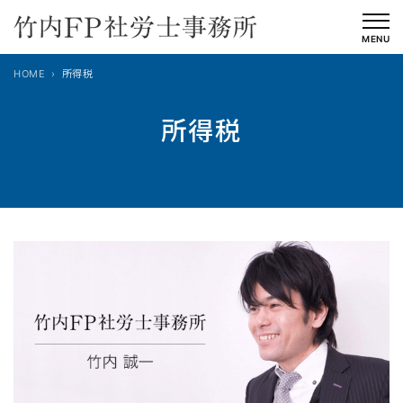
内
容
MENU
を
HOME
所得税
ス
キ
所得税
ッ
プ