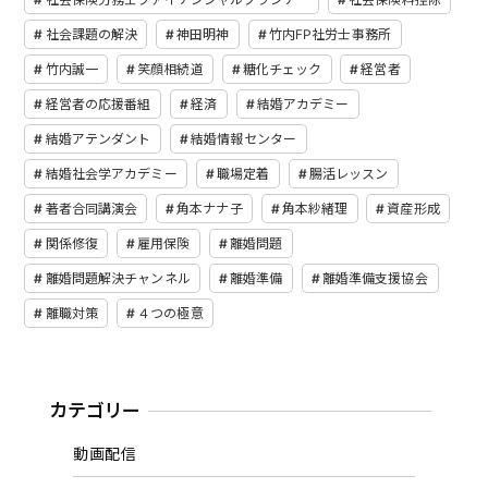
社会課題の解決
神田明神
竹内FP社労士事務所
竹内誠一
笑顔相続道
糖化チェック
経営者
経営者の応援番組
経済
結婚アカデミー
結婚アテンダント
結婚情報センター
結婚社会学アカデミー
職場定着
腸活レッスン
著者合同講演会
角本ナナ子
角本紗緒理
資産形成
関係修復
雇用保険
離婚問題
離婚問題解決チャンネル
離婚準備
離婚準備支援協会
離職対策
４つの極意
カテゴリー
動画配信