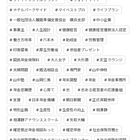
ホテルパークサイド
マイベストプロ
ライフプラン
一般社団法人離婚準備支援協会 横浜支部
中小企業
事業主
人生設計
健康経営
健康経営優良法人認定
働き方改革
六本木
助成金
労務管理
印南留美
厚生労働省
参加者プレゼント
国民年金保険料
大人女子
大杉潤
天空ラウンジ
夫婦問題
婚活相談会
専門家
山中伸枝
山中塾
山岡仁美
年末調整
年金
年金事務所
年金定期便
心育て
志
志ある経営者の応援番組
支援
日本年金機構
朝日新聞
正式昇殿参拝
特別企画
生産性
生産性の向上
相澤静
相澤静アナウンススクール
矢萩大輔
確定拠出年金相談ねっと
確定申告
社会保険労務士
社会保険労務士ファイナンシャルプランナー
社会保険料控除