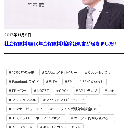
2017年11月5日
社会保険料（国民年金保険料）控除証明書が届きました‼
1300年の歴史
CA就活アドバイザー
Coco-iku協会
Facebookライブ
FLTV
FP
FP相談ねっと
FP社労士
NOZZE
SDGs
SPトランプ
お金
たけチャンネル
アセットアロケーション
インナービューティ
エアライン受験対策講座Ciel
エステプロ・ラボ アンバサダー
カラダの内から変わる！
カードゲーム
キャリアコンサルタント