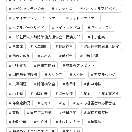
スペシャルランチ会
ナカヤタエ
パーソナルアドバイス
ファイナンシャルプランナー
フォトデザイナー
ホテルパークサイド
マイベストプロ
ライフプラン
一般社団法人離婚準備支援協会 横浜支部
中小企業
事業主
人生設計
健康経営
健康経営優良法人認定
働き方改革
六本木
助成金
労務管理
印南留美
厚生労働省
参加者プレゼント
国民年金保険料
大人女子
大杉潤
天空ラウンジ
夫婦問題
婚活相談会
専門家
山中伸枝
山中塾
山岡仁美
年末調整
年金
年金事務所
年金定期便
心育て
志
志ある経営者の応援番組
支援
日本年金機構
朝日新聞
正式昇殿参拝
特別企画
生産性
生産性の向上
相澤静
相澤静アナウンススクール
矢萩大輔