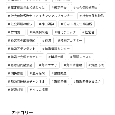
確定拠出年金相談ねっと
確定申告
社会保険労務士
社会保険労務士ファイナンシャルプランナー
社会保険料控除
社会課題の解決
神田明神
竹内FP社労士事務所
竹内誠一
笑顔相続道
糖化チェック
経営者
経営者の応援番組
経済
結婚アカデミー
結婚アテンダント
結婚情報センター
結婚社会学アカデミー
職場定着
腸活レッスン
著者合同講演会
角本ナナ子
角本紗緒理
資産形成
関係修復
雇用保険
離婚問題
離婚問題解決チャンネル
離婚準備
離婚準備支援協会
離職対策
４つの極意
カテゴリー