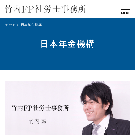
内
容
MENU
を
HOME
日本年金機構
ス
キ
日本年金機構
ッ
プ