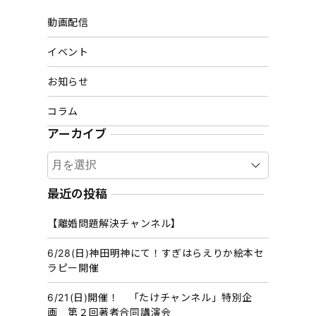
動画配信
イベント
お知らせ
コラム
アーカイブ
ア
ー
カ
最近の投稿
イ
【離婚問題解決チャンネル】
ブ
6/28(日)神田明神にて！すぎはらえりか絵本セ
ラピー開催
6/21(日)開催！ 「たけチャンネル」特別企
画 第２回著者合同講演会