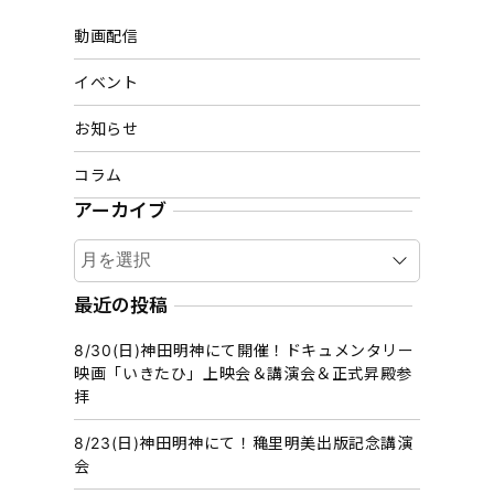
動画配信
イベント
お知らせ
コラム
アーカイブ
ア
ー
カ
最近の投稿
イ
8/30(日)神田明神にて開催！ドキュメンタリー
ブ
映画「いきたひ」上映会＆講演会＆正式昇殿参
拝
8/23(日)神田明神にて！穐里明美出版記念講演
会