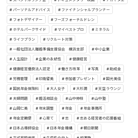
パーソナルアドバイス
ファイナンシャルプランナー
フォトデザイナー
フーズフォーチルドレン
ホテルパークサイド
マイベストプロ
ミネラル
ライフプラン
リクルート対策
一般社団法人離婚準備支援協会 横浜支部
中小企業
人生設計
企業の永続性
健康経営
健康経営優良法人認定
働き方改革
写真
助成金
労務管理
印南留美
参加者プレゼント
国光美佳
国民年金保険料
大人女子
大杉潤
天空ラウンジ
夫婦問題
婚活相談会
山中伸枝
山中塾
山岡仁美
年末調整
年金
年金事務所
年金定期便
心育て
志
志ある経営者の応援番組
日本占導師協会
日本年金機構
朝日新聞
正式昇殿参拝
生産性の向上
相澤静