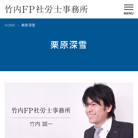
内
容
MENU
を
HOME
栗原深雪
ス
キ
栗原深雪
ッ
プ