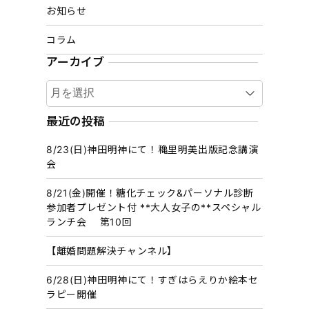
お知らせ
コラム
アーカイブ
ア
ー
カ
最近の投稿
イ
8/23(日)神田明神にて！穐里明美出版記念講演
ブ
会
8/21(金)開催！糖化チェック&パーソナル診断
参加者プレゼント付 **大人女子の**スペシャル
ランチ会 第10回
【離婚問題解決チャンネル】
6/28(日)神田明神にて！すぎはらえりか絵本セ
ラピー開催