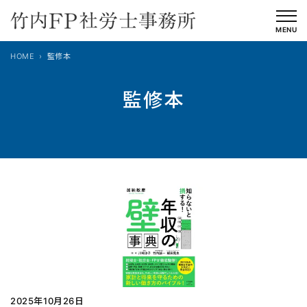
内
容
MENU
を
HOME
監修本
ス
キ
監修本
ッ
プ
2025年10月26日