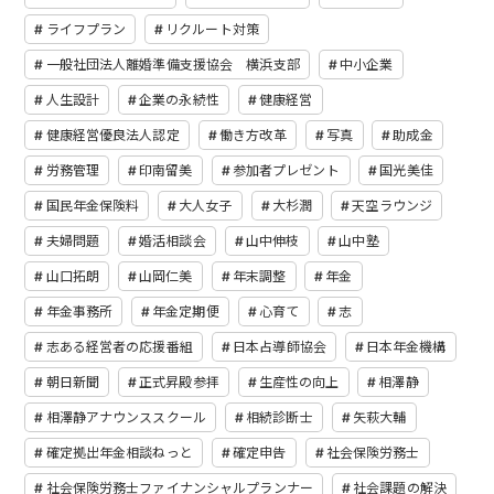
ライフプラン
リクルート対策
一般社団法人離婚準備支援協会 横浜支部
中小企業
人生設計
企業の永続性
健康経営
健康経営優良法人認定
働き方改革
写真
助成金
労務管理
印南留美
参加者プレゼント
国光美佳
国民年金保険料
大人女子
大杉潤
天空ラウンジ
夫婦問題
婚活相談会
山中伸枝
山中塾
山口拓朗
山岡仁美
年末調整
年金
年金事務所
年金定期便
心育て
志
志ある経営者の応援番組
日本占導師協会
日本年金機構
朝日新聞
正式昇殿参拝
生産性の向上
相澤静
相澤静アナウンススクール
相続診断士
矢萩大輔
確定拠出年金相談ねっと
確定申告
社会保険労務士
社会保険労務士ファイナンシャルプランナー
社会課題の解決