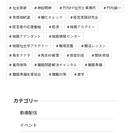
社会貢献
神田明神
竹内FP社労士事務所
竹内誠一
笑顔相続道
糖化チェック
経営実践研究会
経営者の応援番組
経済
結婚アカデミー
結婚アテンダント
結婚情報センター
結婚社会学アカデミー
職場定着
腸活レッスン
角本ナナ子
角本紗緒理
資産形成
関係修復
雇用保険
離婚問題解決チャンネル
離婚準備
離婚準備支援協会
離職対策
食学
カテゴリー
動画配信
イベント