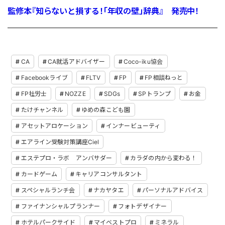
監修本『知らないと損する！「年収の壁」辞典』 発売中！
CA
CA就活アドバイザー
Coco-iku協会
Facebookライブ
FLTV
FP
FP相談ねっと
FP社労士
NOZZE
SDGs
SPトランプ
お金
たけチャンネル
ゆめの森こども園
アセットアロケーション
インナービューティ
エアライン受験対策講座Ciel
エステプロ・ラボ アンバサダー
カラダの内から変わる！
カードゲーム
キャリアコンサルタント
スペシャルランチ会
ナカヤタエ
パーソナルアドバイス
ファイナンシャルプランナー
フォトデザイナー
ホテルパークサイド
マイベストプロ
ミネラル