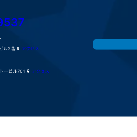
9537
休
ミビル2階
アクセス
イトービル701
アクセス