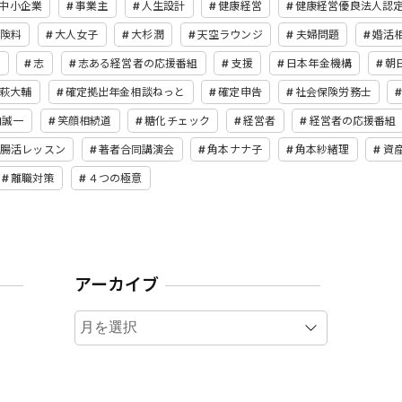
中小企業
事業主
人生設計
健康経営
健康経営優良法人認
険料
大人女子
大杉潤
天空ラウンジ
夫婦問題
婚活
て
志
志ある経営者の応援番組
支援
日本年金機構
朝
萩大輔
確定拠出年金相談ねっと
確定申告
社会保険労務士
内誠一
笑顔相続道
糖化チェック
経営者
経営者の応援番組
腸活レッスン
著者合同講演会
角本ナナ子
角本紗緒理
資
離職対策
４つの極意
アーカイブ
ア
ー
カ
イ