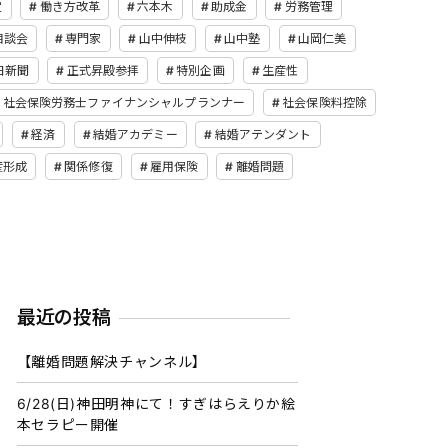
定
働き方改革
六本木
助成金
労務管理
相談会
専門家
山中伸枝
山中塾
山岡仁美
日新聞
正式昇殿参拝
特別企画
生産性
社会保険労務士ファイナンシャルプランナー
社会保険料控除
経済
結婚アカデミー
結婚アテンダント
産形成
関係修復
雇用保険
離婚問題
最近の投稿
【離婚問題解決チャンネル】
6/28(日)神田明神にて！すぎはらえりか絵
本セラピー開催