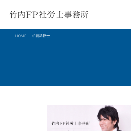
内
容
を
ス
キ
HOME
相続診断士
ッ
プ