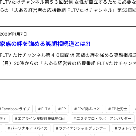
FLTVたけチャンネル第５３回配信 女性が自立するために必要な
らの「志ある経営者の応援番組 FLTVたけチャンネル」第53回
2020年1月7日
家族の絆を強める笑顔相続道とは⁈
FLTV たけチャンネル第４０回配信 家族の絆を強める笑顔相続道と
（月）20時からの「志ある経営者の応援番組 FLTVたけチャン
Facebookライブ
FLTV
FP
FP相談ねっと
FP社労士
ティ
エアライン受験対策講座Ciel
エステプロ・ラボ アンバサダー
パーソナルアドバイス
ファイナンシャルプランナー
フォトデ