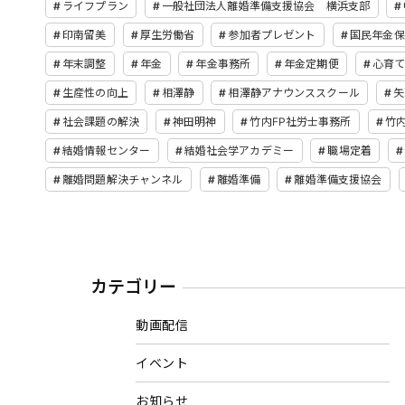
ライフプラン
一般社団法人離婚準備支援協会 横浜支部
印南留美
厚生労働省
参加者プレゼント
国民年金保
年末調整
年金
年金事務所
年金定期便
心育
生産性の向上
相澤静
相澤静アナウンススクール
矢
社会課題の解決
神田明神
竹内FP社労士事務所
竹
結婚情報センター
結婚社会学アカデミー
職場定着
離婚問題解決チャンネル
離婚準備
離婚準備支援協会
カテゴリー
動画配信
イベント
お知らせ