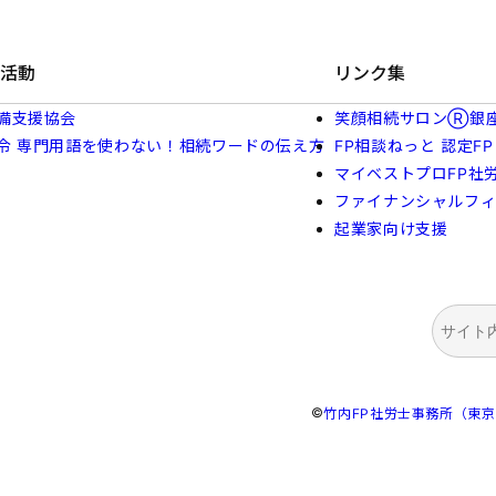
活動
リンク集
備支援協会
笑顔相続サロンⓇ銀
令 専門用語を使わない！相続ワードの伝え方
FP相談ねっと 認定FP
マイベストプロFP社
ファイナンシャルフ
起業家向け支援
検
索
©
竹内FP社労士事務所（東