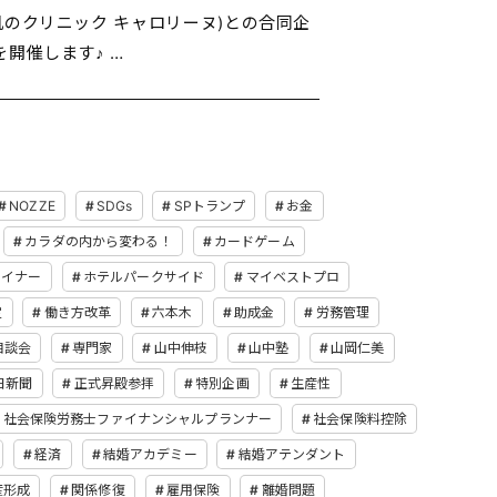
のクリニック キャロリーヌ)との合同企
開催します♪ …
NOZZE
SDGs
SPトランプ
お金
カラダの内から変わる！
カードゲーム
ザイナー
ホテルパークサイド
マイベストプロ
定
働き方改革
六本木
助成金
労務管理
相談会
専門家
山中伸枝
山中塾
山岡仁美
日新聞
正式昇殿参拝
特別企画
生産性
社会保険労務士ファイナンシャルプランナー
社会保険料控除
経済
結婚アカデミー
結婚アテンダント
産形成
関係修復
雇用保険
離婚問題