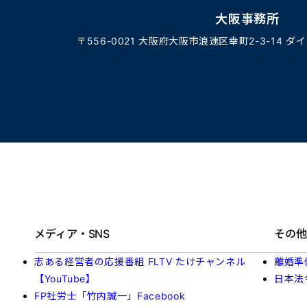
大阪事務所
〒556-0021 大阪府大阪市浪速区幸町2-3-14 ダ
メディア・SNS
その他
志ある経営者の応援番組 FLTV たけチャンネル
離婚準
【YouTube】
日本法
FP社労士「竹内誠一」Facebook