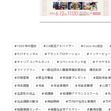
1300年の歴史
CA就活アドバイザー
Coco-iku協会
たけチャンネル
アセットアロケーション
インナービュー
キャリアコンサルタント
スペシャルランチ会
ナカヤタエ
ライフプラン
一般社団法人離婚準備支援協会 横浜支部
印南留美
厚生労働省
参加者プレゼント
国民年金保
年末調整
年金
年金事務所
年金定期便
心育
生産性の向上
相澤静
相澤静アナウンススクール
矢
社会課題の解決
神田明神
竹内FP社労士事務所
竹
結婚情報センター
結婚社会学アカデミー
職場定着