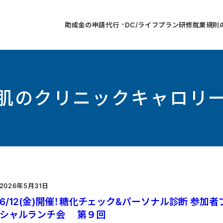
助成金の申請代行
DC/ライフプラン研修
就業規則
肌のクリニックキャロリ
2026年5月31日
6/12(金)開催！糖化チェック&パーソナル診断 参加者
シャルランチ会 第９回