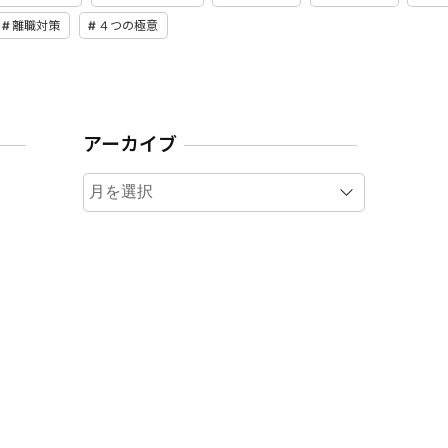
離職対策
４つの極意
アーカイブ
ア
ー
カ
イ
ブ