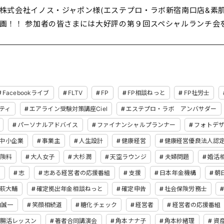
株式会社イノス・ジャポン様(エステプロ・ラボ新宿南口店&素肌
画！！ 参加者の皆さまには大好評の第９回スペシャルランチ会を
Facebookライブ
FLTV
FP
FP相談ねっと
FP社労士
ティ
エアライン受験対策講座Ciel
エステプロ・ラボ アンバサダー
パーソナルアドバイス
ファイナンシャルプランナー
フォトデ
中小企業
事業主
人生設計
健康経営
健康経営優良法人認
険料
大人女子
大杉潤
天空ラウンジ
夫婦問題
婚活
て
志
志ある経営者の応援番組
支援
日本年金機構
朝
萩大輔
確定拠出年金相談ねっと
確定申告
社会保険労務士
内誠一
笑顔相続道
糖化チェック
経営者
経営者の応援番組
腸活レッスン
著者合同講演会
角本ナナ子
角本紗緒理
資