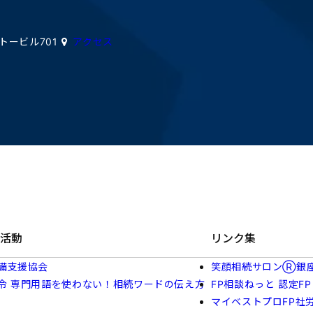
イトービル701
アクセス
活動
リンク集
備支援協会
笑顔相続サロンⓇ銀
令 専門用語を使わない！相続ワードの伝え方
FP相談ねっと 認定FP
マイベストプロFP社