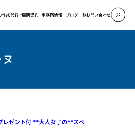
検
の作成代行
顧問契約
事務所情報
ブログ一覧
お問い合わせ
索
ーヌ
プレゼント付 **大人女子の**スペ