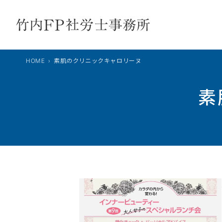
内
容
を
ス
キ
HOME
素肌のクリニックキャロリーヌ
ッ
プ
素