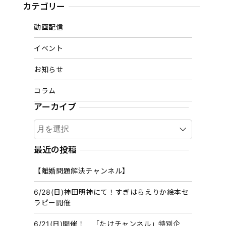
カテゴリー
動画配信
イベント
お知らせ
コラム
アーカイブ
ア
ー
カ
最近の投稿
イ
【離婚問題解決チャンネル】
ブ
6/28(日)神田明神にて！すぎはらえりか絵本セ
ラピー開催
6/21(日)開催！ 「たけチャンネル」特別企