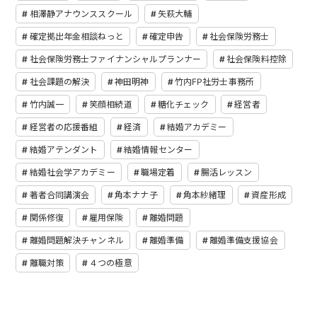
相澤静アナウンススクール
矢萩大輔
確定拠出年金相談ねっと
確定申告
社会保険労務士
社会保険労務士ファイナンシャルプランナー
社会保険料控除
社会課題の解決
神田明神
竹内FP社労士事務所
竹内誠一
笑顔相続道
糖化チェック
経営者
経営者の応援番組
経済
結婚アカデミー
結婚アテンダント
結婚情報センター
結婚社会学アカデミー
職場定着
腸活レッスン
著者合同講演会
角本ナナ子
角本紗緒理
資産形成
関係修復
雇用保険
離婚問題
離婚問題解決チャンネル
離婚準備
離婚準備支援協会
離職対策
４つの極意