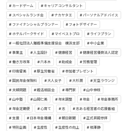
カードゲーム
キャリアコンサルタント
スペシャルランチ会
ナカヤタエ
パーソナルアドバイス
ファイナンシャルプランナー
フォトデザイナー
ホテルパークサイド
マイベストプロ
ライフプラン
一般社団法人離婚準備支援協会 横浜支部
中小企業
事業主
人生設計
健康経営
健康経営優良法人認定
働き方改革
六本木
助成金
労務管理
印南留美
厚生労働省
参加者プレゼント
国民年金保険料
大人女子
大杉潤
天空ラウンジ
夫婦問題
婚活相談会
専門家
山中伸枝
山中塾
山岡仁美
年末調整
年金
年金事務所
年金定期便
心育て
志
志ある経営者の応援番組
支援
日本年金機構
朝日新聞
正式昇殿参拝
特別企画
生産性
生産性の向上
相澤静