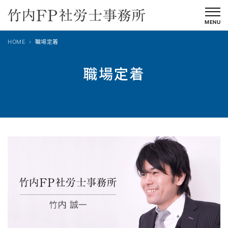
内
容
MENU
を
HOME
職場定着
ス
キ
職場定着
ッ
プ