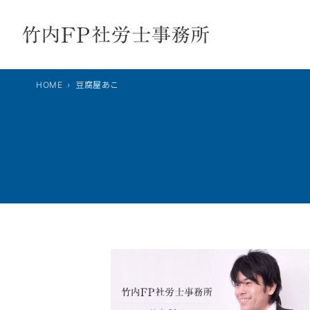
内
容
を
ス
キ
HOME
豆腐屋あこ
ッ
プ