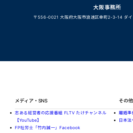
大阪事務所
〒556-0021 大阪府大阪市浪速区幸町2-3-14 ダ
メディア・SNS
その他
志ある経営者の応援番組 FLTV たけチャンネル
離婚準
【YouTube】
日本法
FP社労士「竹内誠一」Facebook