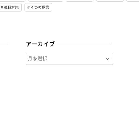
離職対策
４つの極意
アーカイブ
ア
ー
カ
イ
ブ