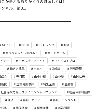
屋あこが伝えるありがとうの恩返しとは⁈
ャンネル」第3…
NOZZE
SDGs
SPトランプ
お金
カラダの内から変わる！
カードゲーム
ザイナー
ホテルパークサイド
マイベストプロ
定
働き方改革
六本木
助成金
労務管理
相談会
専門家
山中伸枝
山中塾
山岡仁美
日新聞
正式昇殿参拝
特別企画
生産性
社会保険労務士ファイナンシャルプランナー
社会保険料控除
経済
結婚アカデミー
結婚アテンダント
産形成
関係修復
雇用保険
離婚問題