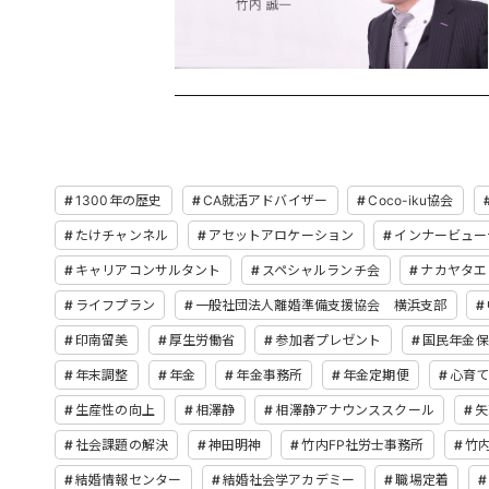
1300年の歴史
CA就活アドバイザー
Coco-iku協会
たけチャンネル
アセットアロケーション
インナービュー
キャリアコンサルタント
スペシャルランチ会
ナカヤタエ
ライフプラン
一般社団法人離婚準備支援協会 横浜支部
印南留美
厚生労働省
参加者プレゼント
国民年金保
年末調整
年金
年金事務所
年金定期便
心育
生産性の向上
相澤静
相澤静アナウンススクール
矢
社会課題の解決
神田明神
竹内FP社労士事務所
竹
結婚情報センター
結婚社会学アカデミー
職場定着