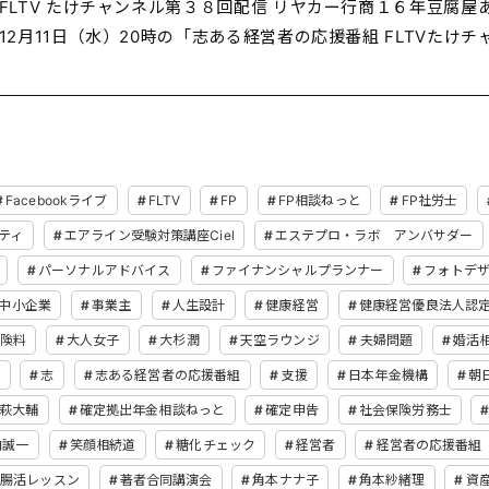
FLTV たけチャンネル第３８回配信 リヤカー行商１６年豆腐
12月11日（水）20時の「志ある経営者の応援番組 FLTVたけチ
Facebookライブ
FLTV
FP
FP相談ねっと
FP社労士
ティ
エアライン受験対策講座Ciel
エステプロ・ラボ アンバサダー
パーソナルアドバイス
ファイナンシャルプランナー
フォトデ
中小企業
事業主
人生設計
健康経営
健康経営優良法人認
険料
大人女子
大杉潤
天空ラウンジ
夫婦問題
婚活
て
志
志ある経営者の応援番組
支援
日本年金機構
朝
萩大輔
確定拠出年金相談ねっと
確定申告
社会保険労務士
内誠一
笑顔相続道
糖化チェック
経営者
経営者の応援番組
腸活レッスン
著者合同講演会
角本ナナ子
角本紗緒理
資