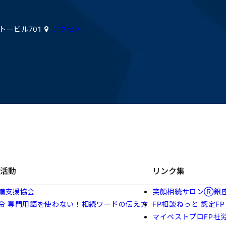
イトービル701
アクセス
活動
リンク集
備支援協会
笑顔相続サロンⓇ銀
令 専門用語を使わない！相続ワードの伝え方
FP相談ねっと 認定FP
マイベストプロFP社