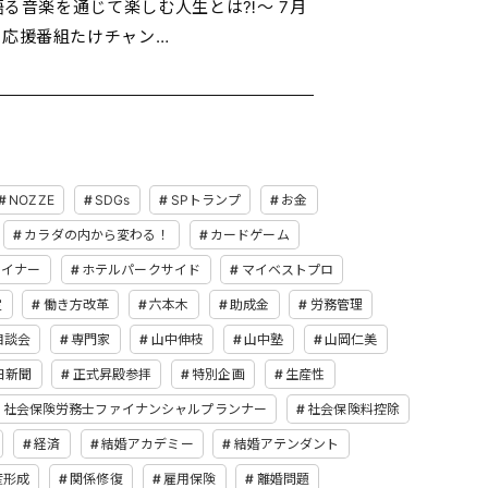
語る音楽を通じて楽しむ人生とは⁈〜 7月
の応援番組たけチャン…
NOZZE
SDGs
SPトランプ
お金
カラダの内から変わる！
カードゲーム
ザイナー
ホテルパークサイド
マイベストプロ
定
働き方改革
六本木
助成金
労務管理
相談会
専門家
山中伸枝
山中塾
山岡仁美
日新聞
正式昇殿参拝
特別企画
生産性
社会保険労務士ファイナンシャルプランナー
社会保険料控除
経済
結婚アカデミー
結婚アテンダント
産形成
関係修復
雇用保険
離婚問題