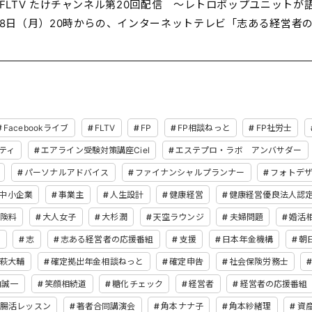
FLTV たけチャンネル第20回配信 〜レトロポップユニットが
8日（月）20時からの、インターネットテレビ「志ある経営者
Facebookライブ
FLTV
FP
FP相談ねっと
FP社労士
ティ
エアライン受験対策講座Ciel
エステプロ・ラボ アンバサダー
パーソナルアドバイス
ファイナンシャルプランナー
フォトデ
中小企業
事業主
人生設計
健康経営
健康経営優良法人認
険料
大人女子
大杉潤
天空ラウンジ
夫婦問題
婚活
て
志
志ある経営者の応援番組
支援
日本年金機構
朝
萩大輔
確定拠出年金相談ねっと
確定申告
社会保険労務士
内誠一
笑顔相続道
糖化チェック
経営者
経営者の応援番組
腸活レッスン
著者合同講演会
角本ナナ子
角本紗緒理
資