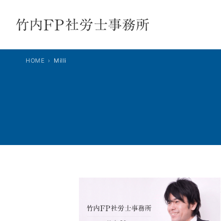
内
容
を
ス
キ
HOME
Milli
ッ
プ