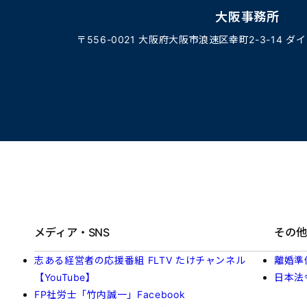
大阪事務所
〒556-0021 大阪府大阪市浪速区幸町2-3-14 ダ
メディア・SNS
その他
志ある経営者の応援番組 FLTV たけチャンネル
離婚準
【YouTube】
日本法
FP社労士「竹内誠一」Facebook