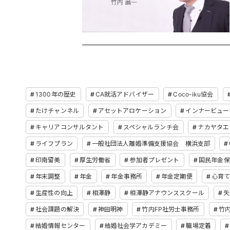
1300年の歴史
CA就活アドバイザー
Coco-iku協会
たけチャンネル
アセットアロケーション
インナービュー
キャリアコンサルタント
スペシャルランチ会
ナカヤタエ
ライフプラン
一般社団法人離婚準備支援協会 横浜支部
印南留美
厚生労働省
参加者プレゼント
国民年金保
年末調整
年金
年金事務所
年金定期便
心育
生産性の向上
相澤静
相澤静アナウンススクール
矢
社会課題の解決
神田明神
竹内FP社労士事務所
竹
結婚情報センター
結婚社会学アカデミー
職場定着