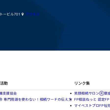
イトービル701
アクセス
活動
リンク集
備支援協会
笑顔相続サロンⓇ銀
令 専門用語を使わない！相続ワードの伝え方
FP相談ねっと 認定FP
マイベストプロFP社