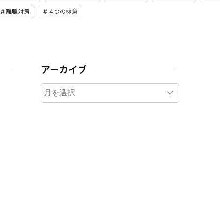
離職対策
４つの極意
アーカイブ
ア
ー
カ
イ
ブ