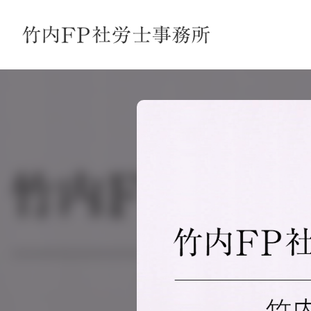
内
容
を
ス
キ
ッ
プ