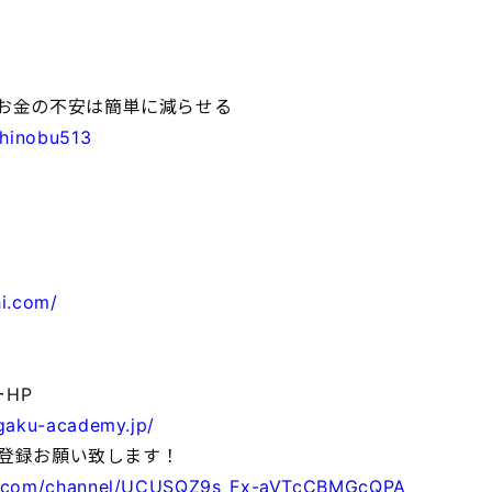
のお金の不安は簡単に減らせる
shinobu513
i.com/
HP
igaku-academy.jp/
ネル登録お願い致します！
e.com/channel/UCUSQZ9s_Fx-aVTcCBMGcQPA