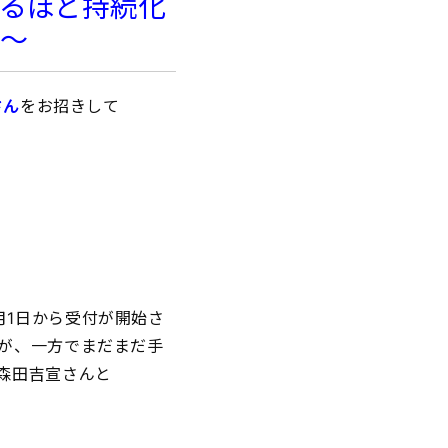
なるほど持続化
談〜
さん
をお招きして
月1日から受付が開始さ
が、一方でまだまだ手
森田吉宣さんと