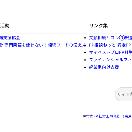
活動
リンク集
備支援協会
笑顔相続サロンⓇ銀
令 専門用語を使わない！相続ワードの伝え方
FP相談ねっと 認定FP
マイベストプロFP社
ファイナンシャルフ
起業家向け支援
検
索
©
竹内FP社労士事務所（東