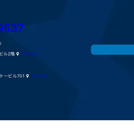
9537
休
ミビル2階
アクセス
イトービル701
アクセス