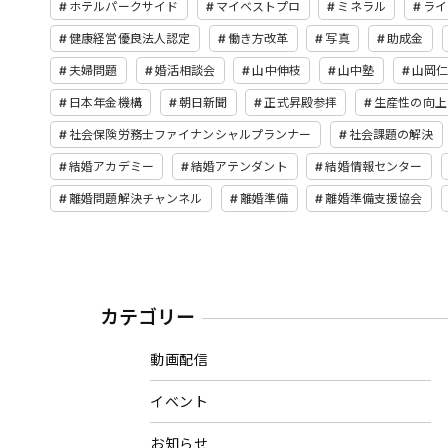
ホテルパークサイド
マイベストプロ
ミネラル
ライ
健康経営優良法人認定
働き方改革
写真
助成金
夫婦問題
婚活相談会
山中伸枝
山中塾
山岡
日本年金機構
朝日新聞
正式昇殿参拝
生産性の向上
社会保険労務士ファイナンシャルプランナー
社会課題の解決
結婚アカデミー
結婚アテンダント
結婚情報センター
離婚問題解決チャンネル
離婚準備
離婚準備支援協会
カテゴリー
動画配信
イベント
お知らせ