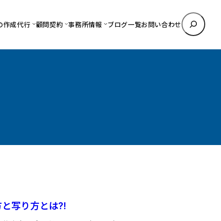
検
の作成代行
顧問契約
事務所情報
ブログ一覧
お問い合わせ
索
方と写り方とは⁈