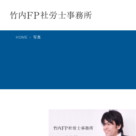
内
容
を
ス
キ
HOME
写真
ッ
プ