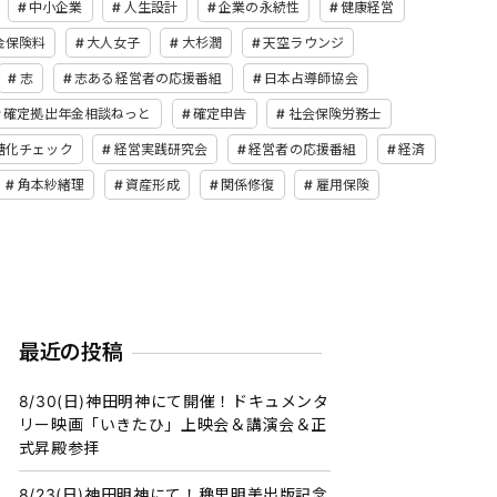
中小企業
人生設計
企業の永続性
健康経営
金保険料
大人女子
大杉潤
天空ラウンジ
志
志ある経営者の応援番組
日本占導師協会
確定拠出年金相談ねっと
確定申告
社会保険労務士
糖化チェック
経営実践研究会
経営者の応援番組
経済
角本紗緒理
資産形成
関係修復
雇用保険
最近の投稿
8/30(日)神田明神にて開催！ドキュメンタ
リー映画「いきたひ」上映会＆講演会＆正
式昇殿参拝
8/23(日)神田明神にて！穐里明美出版記念