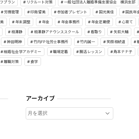
フプラン
リクルート対策
一般社団法人離婚準備支援協会 横浜支部
労務管理
印南留美
参加者プレゼント
国光美佳
国民年
仁美
年末調整
年金
年金事務所
年金定期便
心育て
相澤静
相澤静アナウンススクール
看取り
矢萩大輔
神田明神
竹内FP社労士事務所
竹内誠一
笑顔相続道
結婚社会学アカデミー
職場定着
腸活レッスン
角本ナナ子
離職対策
食学
アーカイブ
ア
ー
カ
イ