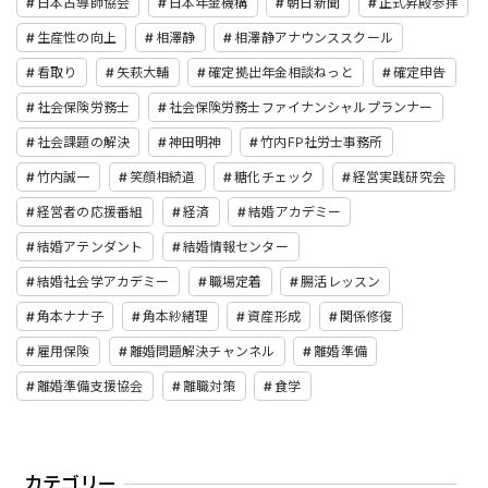
日本占導師協会
日本年金機構
朝日新聞
正式昇殿参拝
生産性の向上
相澤静
相澤静アナウンススクール
看取り
矢萩大輔
確定拠出年金相談ねっと
確定申告
社会保険労務士
社会保険労務士ファイナンシャルプランナー
社会課題の解決
神田明神
竹内FP社労士事務所
竹内誠一
笑顔相続道
糖化チェック
経営実践研究会
経営者の応援番組
経済
結婚アカデミー
結婚アテンダント
結婚情報センター
結婚社会学アカデミー
職場定着
腸活レッスン
角本ナナ子
角本紗緒理
資産形成
関係修復
雇用保険
離婚問題解決チャンネル
離婚準備
離婚準備支援協会
離職対策
食学
カテゴリー