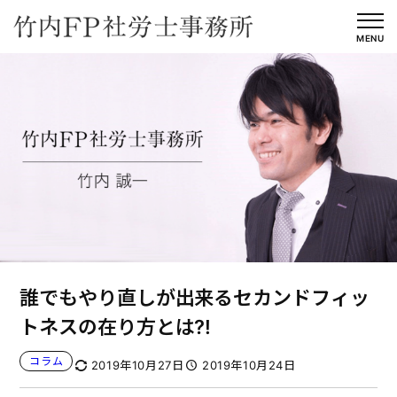
内
容
MENU
を
ス
キ
ッ
プ
誰でもやり直しが出来るセカンドフィッ
トネスの在り方とは⁈
コラム
2019年10月27日
2019年10月24日