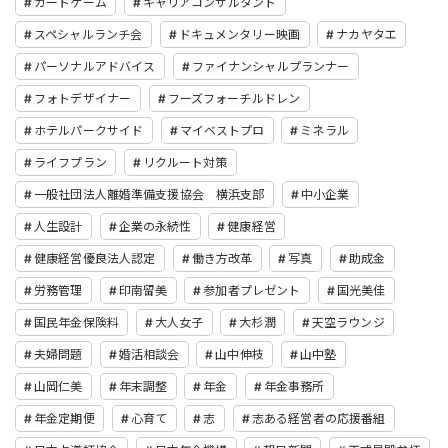
カードゲーム
キャリアコンサルタント
スペシャルランチ会
ドキュメンタリー映画
ナカヤタエ
パーソナルアドバイス
ファイナンシャルプランナー
フォトデザイナー
フーズフォーチルドレン
ホテルパークサイド
マイベストプロ
ミネラル
ライフプラン
リクルート対策
一般社団法人離婚準備支援協会 横浜支部
中小企業
人生設計
企業の永続性
健康経営
健康経営優良法人認定
働き方改革
写真
助成金
労務管理
印南留美
参加者プレゼント
国光美佳
国民年金保険料
大人女子
大杉潤
天空ラウンジ
夫婦問題
婚活相談会
山中伸枝
山中塾
山岡仁美
年末調整
年金
年金事務所
年金定期便
心育て
志
志ある経営者の応援番組