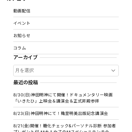
動画配信
イベント
お知らせ
コラム
アーカイブ
ア
ー
カ
最近の投稿
イ
8/30(日)神田明神にて開催！ドキュメンタリー映画
ブ
「いきたひ」上映会＆講演会＆正式昇殿参拝
8/23(日)神田明神にて！穐里明美出版記念講演会
8/21(金)開催！糖化チェック&パーソナル診断 参加者
プレゼント付 **大人女子の**スペシャルランチ会